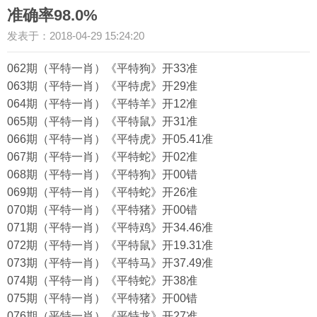
准确率98.0%
发表于：2018-04-29 15:24:20
062期（平特一肖）《平特狗》开33准
063期（平特一肖）《平特虎》开29准
064期（平特一肖）《平特羊》开12准
065期（平特一肖）《平特鼠》开31准
066期（平特一肖）《平特虎》开05.41准
067期（平特一肖）《平特蛇》开02准
068期（平特一肖）《平特狗》开00错
069期（平特一肖）《平特蛇》开26准
070期（平特一肖）《平特猪》开00错
071期（平特一肖）《平特鸡》开34.46准
072期（平特一肖）《平特鼠》开19.31准
073期（平特一肖）《平特马》开37.49准
074期（平特一肖）《平特蛇》开38准
075期（平特一肖）《平特猪》开00错
076期（平特一肖）《平特龙》开27准